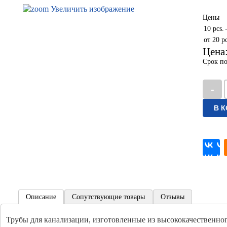
Увеличить изображение
Цены
10 pcs.
от 20 pc
Цена
Срок по
Описание
Сопутствующие товары
Отзывы
Трубы для канализации, изготовленные из высококачественно